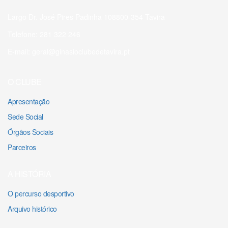
Largo Dr. José Pires Padinha 10
8800-354 Tavira
Telefone: 281 322 246
E-mail: geral@ginasioclubedetavira.pt
O CLUBE
Apresentação
Sede Social
Órgãos Sociais
Parceiros
A HISTÓRIA
O percurso desportivo
Arquivo histórico