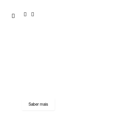
Futebol
Saiba mais sobre as nossas equipas.
Saber mais